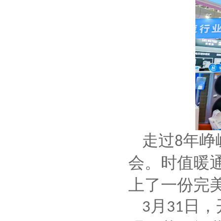
走过
年峥
8
会。时值暖
上了一份完
月
日，
3
31