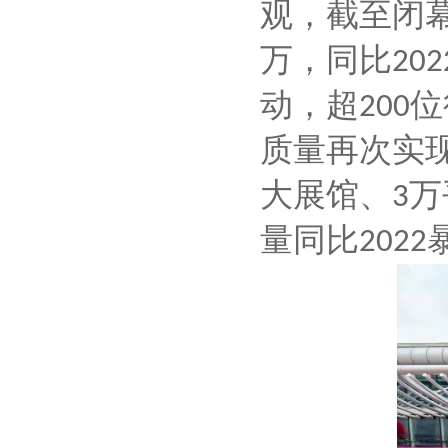
观，截至闭
万，同比
202
动，超
位
200
质量再次实
大展馆、
万
3
量同比
2022